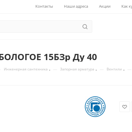
Контакты
Наши адреса
Акции
Как к
БОЛОГОЕ 15БЗр Ду 40
—
—
—
—
Инженерная сантехника
Запорная арматура
Вентили