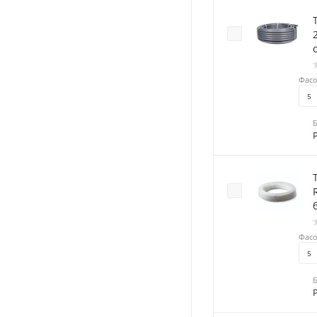
Фасо
5
RT
Фасо
5