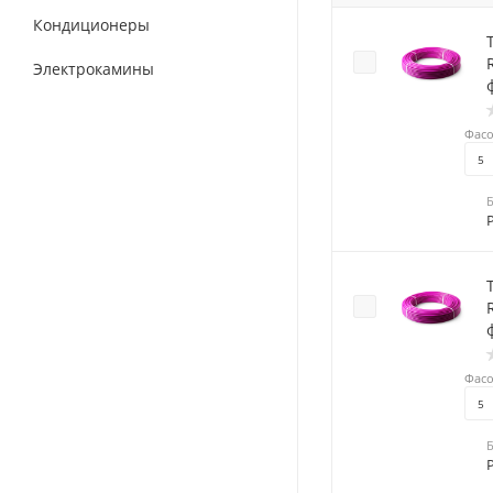
Кондиционеры
RT
Электрокамины
Фасо
5
RT
Фасо
5