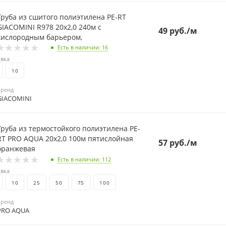
Труба из сшитого полиэтилена PE-RT
GIACOMINI R978 20х2,0 240м с
49
руб.
/м
кислородным барьером,
Есть в наличии
: 16
вка
10
Бренд
GIACOMINI
Труба из термостойкого полиэтилена PE-
 PRO AQUA 20х2,0 100м пятислойная
57
руб.
/м
оранжевая
Есть в наличии
: 112
вка
10
25
50
75
100
Бренд
PRO AQUA