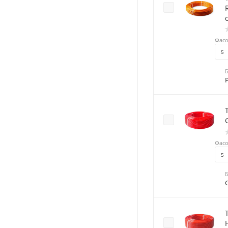
RT
Фасо
5
Фасо
5