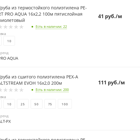
Труба из термостойкого полиэтилена PE-
 PRO AQUA 16х2,2 100м пятислойная
41
руб.
/м
фиолетовый
Есть в наличии
: 22
вка
10
Бренд
PRO AQUA
Труба из сшитого полиэтилена PEX-A
111
руб.
/м
ALTSTREAM EVOH 16х2,0 200м
Есть в наличии
: 200
вка
10
25
50
75
100
Бренд
ALT-PX
Труба из термостойкого полиэтилена PE-