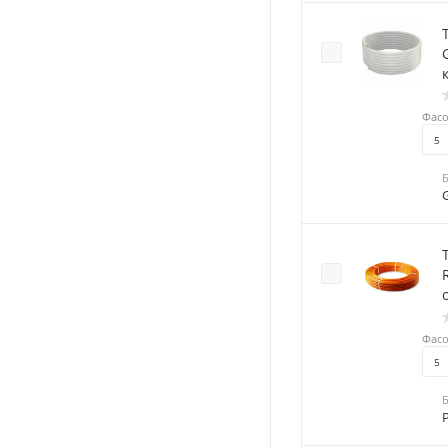
Фасо
5
RT
Фасо
5