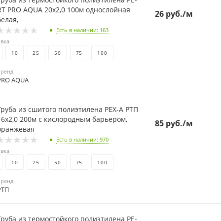
 PRO AQUA 20х2,0 100м однослойная
26
руб.
/м
белая,
Есть в наличии
: 163
вка
10
25
50
75
100
Бренд
PRO AQUA
Труба из сшитого полиэтилена PEX-A РТП
16х2,0 200м с кислородным барьером,
85
руб.
/м
оранжевая
Есть в наличии
: 970
вка
10
25
50
75
100
Бренд
РТП
Труба из термостойкого полиэтилена PE-