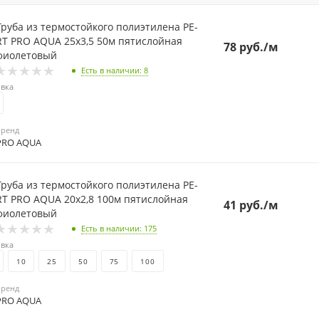
Труба из термостойкого полиэтилена PE-
 PRO AQUA 25х3,5 50м пятислойная
78
руб.
/м
фиолетовый
Есть в наличии
: 8
вка
Бренд
PRO AQUA
Труба из термостойкого полиэтилена PE-
 PRO AQUA 20х2,8 100м пятислойная
41
руб.
/м
фиолетовый
Есть в наличии
: 175
вка
10
25
50
75
100
Бренд
PRO AQUA