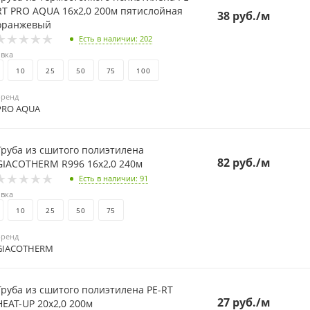
 PRO AQUA 16х2,0 200м пятислойная
38
руб.
/м
оранжевый
Есть в наличии
: 202
вка
10
25
50
75
100
Бренд
PRO AQUA
Труба из сшитого полиэтилена
82
руб.
/м
GIACOTHERM R996 16х2,0 240м
Есть в наличии
: 91
вка
10
25
50
75
Бренд
GIACOTHERM
Труба из сшитого полиэтилена PE-RT
27
руб.
/м
HEAT-UP 20х2,0 200м