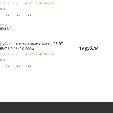
Есть в наличии
: 61
вка
10
25
50
Бренд
HEAT-UP
Труба из сшитого полиэтилена PE-RT
19
руб.
/м
HEAT-UP 16х2,0 200м
Есть в наличии
: 68
вка
10
25
50