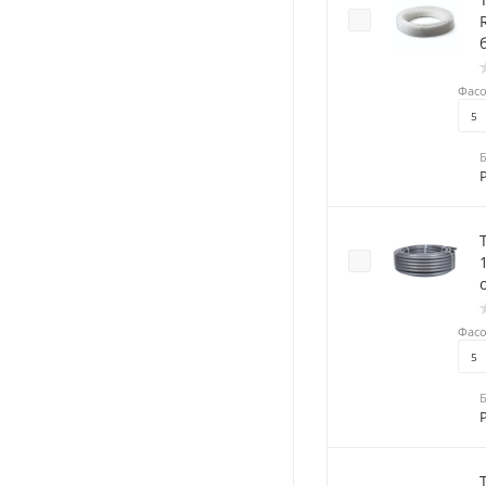
RT
Фасо
5
Фасо
5