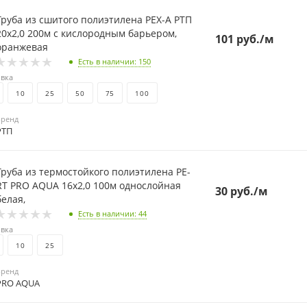
Труба из сшитого полиэтилена PEX-A РТП
20х2,0 200м с кислородным барьером,
101
руб.
/м
оранжевая
Есть в наличии
: 150
вка
10
25
50
75
100
Бренд
РТП
Труба из термостойкого полиэтилена PE-
 PRO AQUA 16х2,0 100м однослойная
30
руб.
/м
белая,
Есть в наличии
: 44
вка
10
25
Бренд
PRO AQUA