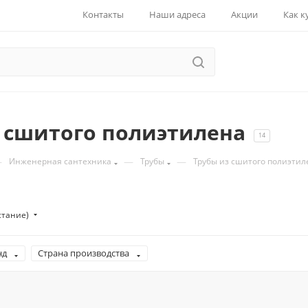
Контакты
Наши адреса
Акции
Как к
 сшитого полиэтилена
14
—
—
—
Инженерная сантехника
Трубы
Трубы из сшитого полиэтил
стание)
нд
Страна производства