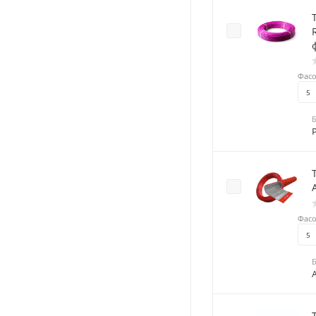
RT
Фасо
5
Фасо
5