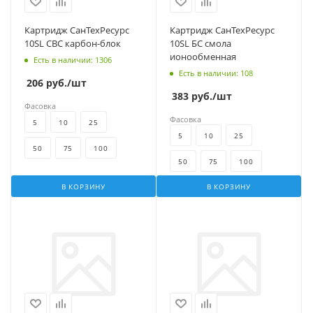
Картридж СанТехРесурс
Картридж СанТехРесурс
10SL СВС карбон-блок
10SL БС смола
ионообменная
Есть в наличии
: 1306
Есть в наличии
: 108
206
руб.
/шт
383
руб.
/шт
Фасовка
Фасовка
5
10
25
5
10
25
50
75
100
50
75
100
В КОРЗИНУ
В КОРЗИНУ