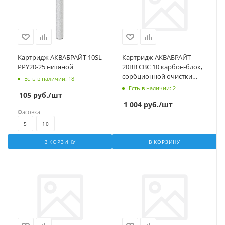
Картридж АКВАБРАЙТ 10SL
Картридж АКВАБРАЙТ
PPY20-25 нитяной
20ВВ СВС 10 карбон-блок,
сорбционной очистки
Есть в наличии
: 18
воды от хлора
Есть в наличии
: 2
105
руб.
/шт
1 004
руб.
/шт
Фасовка
5
10
В КОРЗИНУ
В КОРЗИНУ