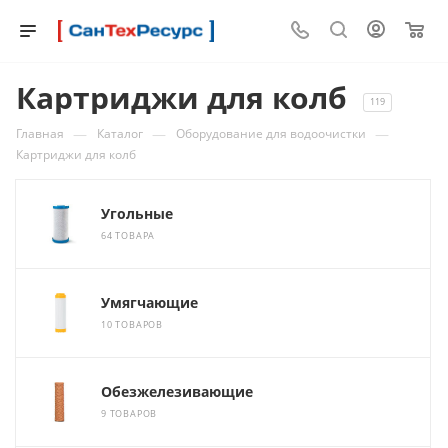
0
Картриджи для колб
119
—
—
—
Главная
Каталог
Оборудование для водоочистки
Картриджи для колб
Угольные
64 ТОВАРА
Умягчающие
10 ТОВАРОВ
Обезжелезивающие
9 ТОВАРОВ