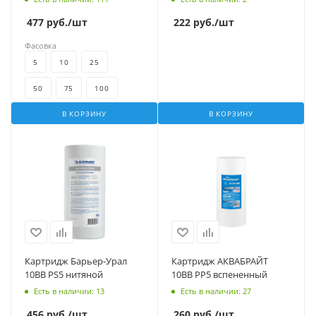
477
руб.
/шт
222
руб.
/шт
Фасовка
5
10
25
50
75
100
В КОРЗИНУ
В КОРЗИНУ
Картридж Барьер-Урал
Картридж АКВАБРАЙТ
10BB PS5 нитяной
10BB PP5 вспененный
Есть в наличии
: 13
Есть в наличии
: 27
456
руб.
/шт
260
руб.
/шт