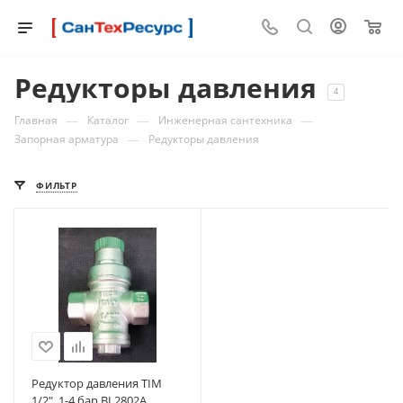
0
Редукторы давления
4
—
—
—
Главная
Каталог
Инженерная сантехника
—
Запорная арматура
Редукторы давления
ФИЛЬТР
Редуктор давления TIM
1/2", 1-4 бар BL2802A