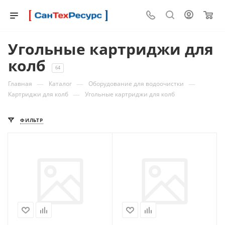
0
Угольные картриджи для
колб
64
—
—
—
Главная
Каталог
Оборудование для водоочистки
—
Картриджи для колб
Угольные картриджи для колб
ФИЛЬТР