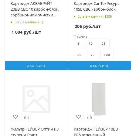
Картридж АКВАБРАЙТ
Картридж СанТехРесурс
20ВВ СВС 10 карбон-блок,
10SL СВС карбон-блок
сорбционной очистки
Есть в наличии
: 1306
воды от хлора
Есть в наличии
: 2
206
руб.
/шт
1 004
руб.
/шт
Фасовка
5
10
25
50
75
100
В КОРЗИНУ
В КОРЗИНУ
Фильтр ГЕЙЗЕР Оптима 3
Картридж ГЕЙЗЕР 10BB
ступени Старт
PP5 вспененный