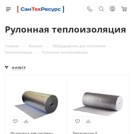
0
Рулонная теплоизоляция
11
—
—
—
Главная
Каталог
Оборудование для отопления
—
Теплоизоляция
Рулонная теплоизоляция
ФИЛЬТР
Подложка для системы
Теплоэкран 5.