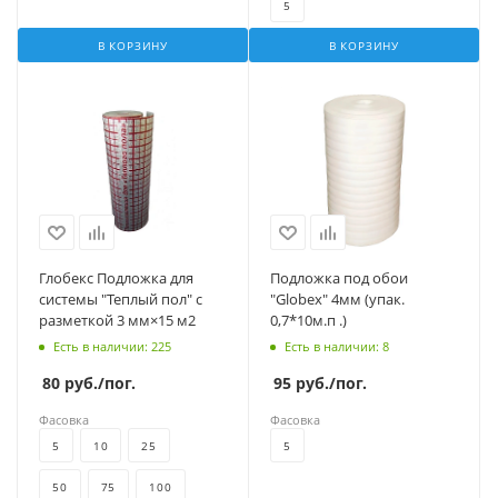
5
В КОРЗИНУ
В КОРЗИНУ
Глобекс Подложка для
Подложка под обои
системы "Теплый пол" с
"Globex" 4мм (упак.
разметкой 3 мм×15 м2
0,7*10м.п .)
Есть в наличии
: 225
Есть в наличии
: 8
80
руб.
/пог.
95
руб.
/пог.
Фасовка
Фасовка
5
10
25
5
50
75
100