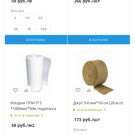
58
руб.
/м
266
руб.
/шт
Фасовка
5
10
25
50
75
100
В КОРЗИНУ
В КОРЗИНУ
Изодом ППИ-П 5
Джут 5-6 мм*10 см (20 м.п)
*1000мм*50м подложка
Есть в наличии
: 8
Есть в наличии
: 2
173
руб.
/шт
58
руб.
/м2
Фасовка