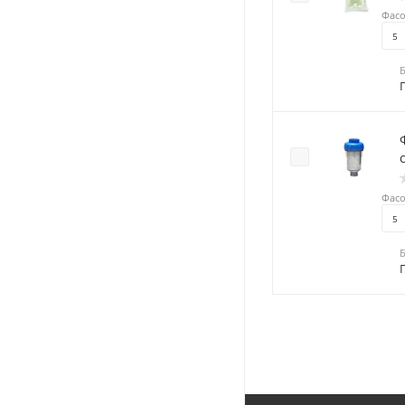
Фасо
5
Фи
Фасо
5