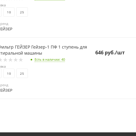
вка
10
25
Бренд
ГЕЙЗЕР
льтр ГЕЙЗЕР Гейзер-1 ПФ 1 ступень для
646
руб.
/шт
стиральной машины
Есть в наличии
: 40
вка
10
25
Бренд
ГЕЙЗЕР