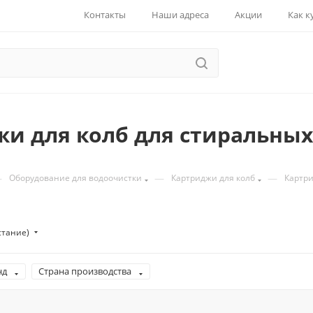
Контакты
Наши адреса
Акции
Как к
и для колб для стиральны
—
—
—
Оборудование для водоочистки
Картриджи для колб
Картри
стание)
нд
Страна производства