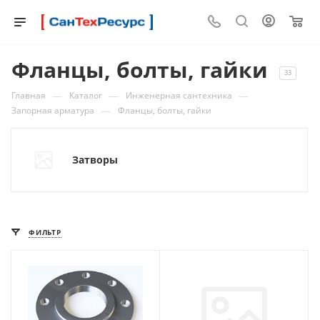
0
Фланцы, болты, гайки
33
—
—
—
Главная
Каталог
Инженерная сантехника
—
Запорная арматура
Фланцы, болты, гайки
Затворы
ФИЛЬТР