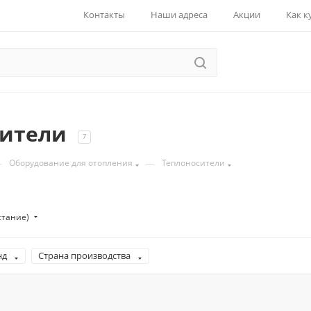
Контакты
Наши адреса
Акции
Как к
сители
7
—
—
Оборудование для отопления
Теплоносители
стание)
нд
Страна производства