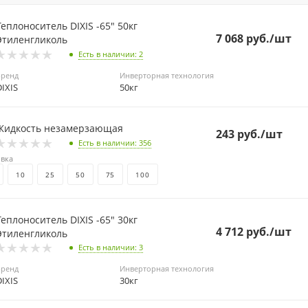
еплоноситель DIXIS -65" 50кг
7 068
руб.
/шт
Этиленгликоль
Есть в наличии
: 2
Бренд
Инверторная технология
DIXIS
50кг
Жидкость незамерзающая
243
руб.
/шт
Есть в наличии
: 356
вка
10
25
50
75
100
еплоноситель DIXIS -65" 30кг
4 712
руб.
/шт
Этиленгликоль
Есть в наличии
: 3
Бренд
Инверторная технология
DIXIS
30кг