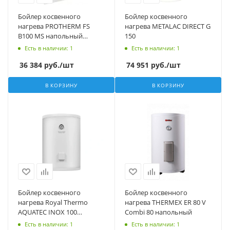
Бойлер косвенного
Бойлер косвенного
нагрева PROTHERM FS
нагрева METALAC DIRECT G
B100 MS напольный
150
0010003789 б/у, на
Есть в наличии
: 1
Есть в наличии
: 1
запчасти
36 384
руб.
/шт
74 951
руб.
/шт
В КОРЗИНУ
В КОРЗИНУ
Бойлер косвенного
Бойлер косвенного
нагрева Royal Thermo
нагрева THERMEX ER 80 V
AQUATEC INOX 100
Combi 80 напольный
настенный
Есть в наличии
: 1
Есть в наличии
: 1