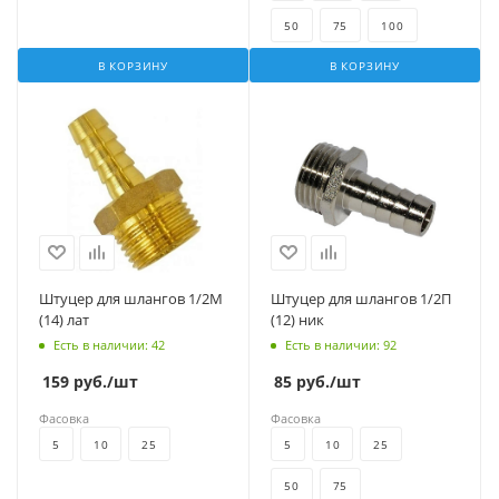
50
75
100
В КОРЗИНУ
В КОРЗИНУ
Штуцер для шлангов 1/2М
Штуцер для шлангов 1/2П
(14) лат
(12) ник
Есть в наличии
: 42
Есть в наличии
: 92
159
руб.
/шт
85
руб.
/шт
Фасовка
Фасовка
5
10
25
5
10
25
50
75