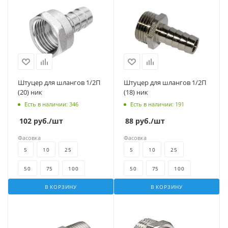
Штуцер для шлангов 1/2П
Штуцер для шлангов 1/2П
(20) ник
(18) ник
Есть в наличии
: 346
Есть в наличии
: 191
102
руб.
/шт
88
руб.
/шт
Фасовка
Фасовка
5
10
25
5
10
25
50
75
100
50
75
100
В КОРЗИНУ
В КОРЗИНУ