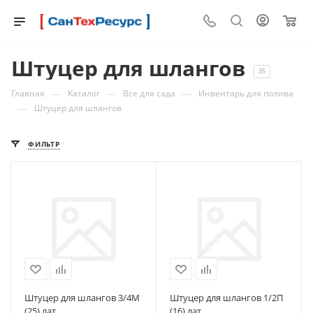
0
Штуцер для шлангов
35
—
—
—
Главная
Каталог
Все для сада
Инвентарь для полива
—
Штуцер для шлангов
ФИЛЬТР
Штуцер для шлангов 3/4М
Штуцер для шлангов 1/2П
(25) лат
(16) лат