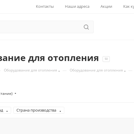
Контакты
Наши адреса
Акции
Как к
вание для отопления
50
—
—
—
Оборудование для отопления
Оборудование для отопления
стание)
нд
Страна производства