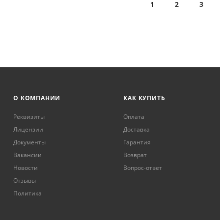
1
2
3
О КОМПАНИИ
КАК КУПИТЬ
Реквизиты
Оплата
Лицензии
Доставка
Документы
Гарантия
Вакансии
Возврат
Новости
Вопрос-ответ
Отзывы
Политика