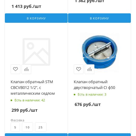
1 362
руб.
/шт
1 413
руб.
/шт
В КОРЗИНУ
В КОРЗИНУ
Клапан обратный STM
Клапан обратный
CBCVВ012 1/2", с
двустворчатый CI ф50
металлическим седлом
Есть в наличии
: 3
Есть в наличии
: 42
676
руб.
/шт
299
руб.
/шт
Фасовка
5
10
25