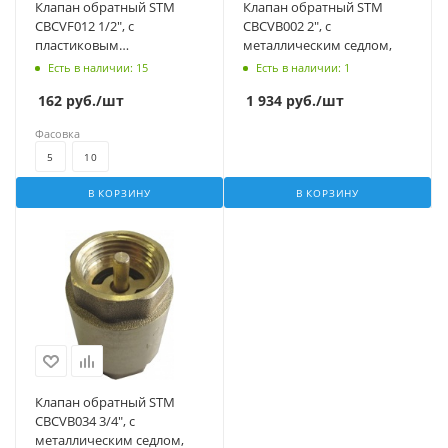
Клапан обратный STM
Клапан обратный STM
CBCVF012 1/2", с
CBCVB002 2", с
пластиковым
металлическим седлом,
сердечником, с сеткой
Есть в наличии
: 15
Есть в наличии
: 1
162
руб.
/шт
1 934
руб.
/шт
Фасовка
5
10
В КОРЗИНУ
В КОРЗИНУ
Клапан обратный STM
CBCVB034 3/4", с
металлическим седлом,