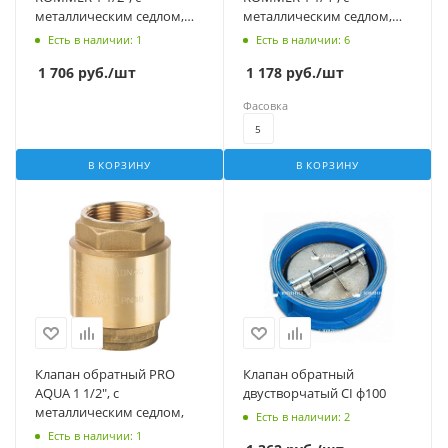
металлическим седлом,
металлическим седлом,
пружинный муфтовый
пружинный муфтовый
Есть в наличии
: 1
Есть в наличии
: 6
1 706
руб.
/шт
1 178
руб.
/шт
Фасовка
5
В КОРЗИНУ
В КОРЗИНУ
Клапан обратный PRO
Клапан обратный
AQUA 1 1/2", с
двустворчатый CI ф100
металлическим седлом,
Есть в наличии
: 2
Есть в наличии
: 1