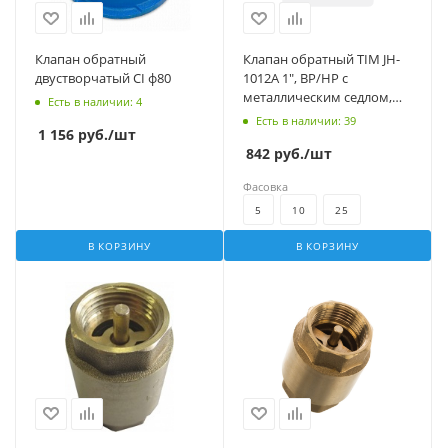
Клапан обратный
Клапан обратный TIM JH-
двустворчатый CI ф80
1012А 1", ВР/НР с
металлическим седлом,
Есть в наличии
: 4
для скважинного насоса
Есть в наличии
: 39
1 156
руб.
/шт
842
руб.
/шт
Фасовка
5
10
25
В КОРЗИНУ
В КОРЗИНУ