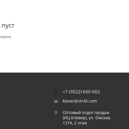
 пуст
оваров
+7 (3522) 600-002
klever@str45.com
Оптовый отдел продаж
(ИЦ Клевер), ул. Омская,
137А, 2 этаж