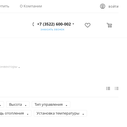
упить
О Компании
ВОЙТИ
+7 (3522) 600-002
0
0
ЗАКАЗАТЬ ЗВОНОК
онвекторы
Высота
Тип управления
дь отопления
Установка температуры