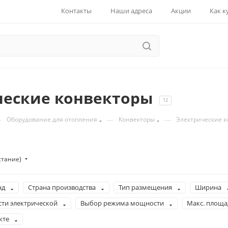
Контакты
Наши адреса
Акции
Как к
ческие конвекторы
12
—
—
—
Оборудование для отопления
Конвекторы
Электрические к
стание)
нд
Страна производства
Тип размещения
Ширина
ти электрической
Выбор режима мощности
Макс. площа
кте