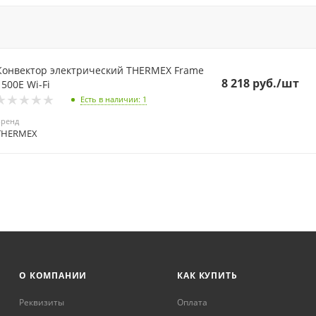
Конвектор электрический THERMEX Frame
8 218
руб.
/шт
1500E Wi-Fi
Есть в наличии
: 1
Бренд
THERMEX
О КОМПАНИИ
КАК КУПИТЬ
Реквизиты
Оплата