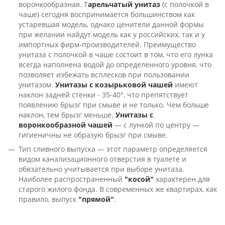
воронкообразная. Т
арельчатый унитаз
(с полочкой в
чаше) сегодня воспринимается большинством как
устаревшая модель, однако ценители данной формы
при желании найдут модель как у российских, так и у
импортных фирм-производителей. Преимущество
унитаза с полочкой в чаше состоит в том, что его лунка
всегда наполнена водой до определенного уровня, что
позволяет избежать всплесков при пользовании
унитазом.
Унитазы с козырьковой чашей
имеют
наклон задней стенки - 35-40°, что препятствует
появлению брызг при смыве и не только. Чем больше
наклон, тем брызг меньше.
Унитазы с
воронкообразной чашей
— с лункой по центру —
гигиеничны не образую брызг при смыве.
Тип сливного выпуска — этот параметр определяется
видом канализационного отверстия в туалете и
обязательно учитывается при выборе унитаза.
Наиболее распространенный
"косой"
характерен для
старого жилого фонда. В современных же квартирах, как
правило, выпуск
"прямой"
.