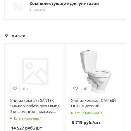
Компклектующие для унитазов
8 ТОВАРОВ
ФИЛЬТР
Унитаз компакт SANTEK
Унитаз компакт СТАРЫЙ
"Алькор"rimless,прям.вып,м
ОСКОЛ детский
2 кн,арм,нижн,подв,сид
Есть в наличии
: 1
soft-close 1WH501835
Есть в наличии
: 1
5 719
руб.
/шт
белый
14 527
руб.
/шт