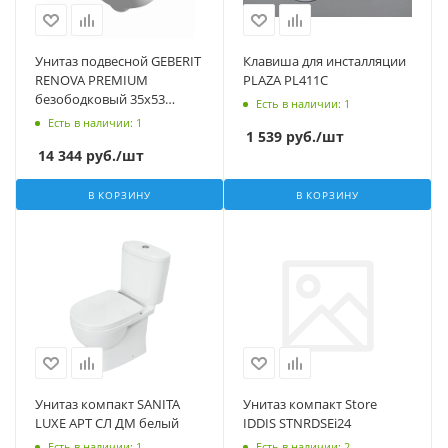
Унитаз подвесной GEBERIT
Клавиша для инсталляции
RENOVA PREMIUM
PLAZA PL411C
безободковый 35х53
Есть в наличии
: 1
белый
Есть в наличии
: 1
1 539
руб.
/шт
14 344
руб.
/шт
В КОРЗИНУ
В КОРЗИНУ
Унитаз компакт SANITA
Унитаз компакт Store
LUXE АРТ СЛ ДМ белый
IDDIS STNRDSEi24
Есть в наличии
: 1
Есть в наличии
: 2